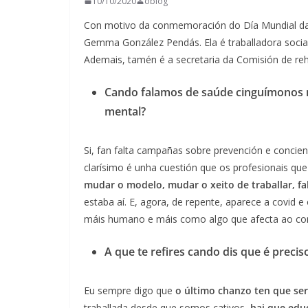
10/10/2020
oblog
Con motivo da conmemoración do Día Mundial da 
Gemma González Pendás. Ela é traballadora socia
Ademais, tamén é a secretaria da Comisión de reh
Cando falamos de saúde cinguímonos moi
mental?
Si, fan falta campañas sobre prevención e concien
clarísimo é unha cuestión que os profesionais qu
mudar o modelo, mudar o xeito de traballar, fa
estaba aí. E, agora, de repente, aparece a covid 
máis humano e máis como algo que afecta ao co
A que te refires cando dis que é prec
Eu sempre digo que
o último chanzo ten que ser
traballada desde que somos cativos,
hai que edu