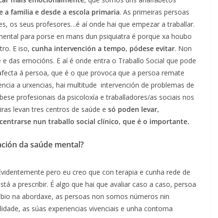
 a familia e desde a escola primaria
. As primeiras persoas
, os seus profesores…é aí onde hai que empezar a traballar.
ental para porse en mans dun psiquiatra é porque xa houbo
ro. E iso,
cunha intervención a tempo, pódese evitar
. Non
 e das emocións. E aí é onde entra o Traballo Social que pode
afecta á persoa, que é o que provoca que a persoa remate
uencia a urxencias, hai multitude intervención de problemas de
ese profesionais da psicoloxía e traballadores/as sociais nos
as levan tres centros de saúde e
só poden levar,
entrarse nun traballo social clínico, que é o importante.
ación da saúde mental?
 Evidentemente pero eu creo que con terapia e cunha rede de
á a prescribir. É algo que hai que avaliar caso a caso, persoa
ambio na abordaxe, as persoas non somos números nin
idade, as súas experiencias vivenciais e unha contorna