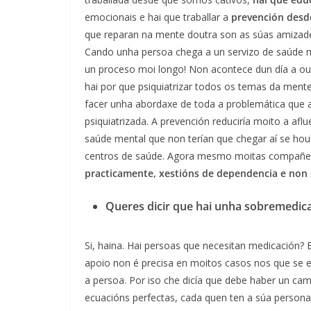
emocionais e hai que traballar a
prevención desde
que reparan na mente doutra son as súas amizades
Cando unha persoa chega a un servizo de saúde m
un proceso moi longo! Non acontece dun día a out
hai por que psiquiatrizar todos os temas da mente
facer unha abordaxe de toda a problemática que 
psiquiatrizada. A prevención reduciría moito a afl
saúde mental que non terían que chegar aí se houb
centros de saúde. Agora mesmo moitas compañeir
practicamente, xestións de dependencia e non c
Queres dicir que hai unha sobremedic
Si, haina. Hai persoas que necesitan medicación?
apoio non é precisa en moitos casos nos que se est
a persoa. Por iso che dicía que debe haber un c
ecuacións perfectas, cada quen ten a súa personal