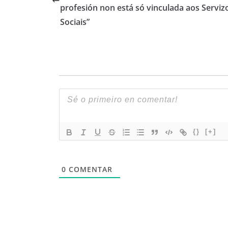
profesión non está só vinculada aos Serviz
Sociais”
{}
[+]
0
COMENTAR