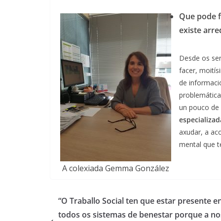
Que pode fa
existe arr
Desde os ser
facer, moití
de informaci
problemática
un pouco de
especializa
axudar, a ac
mental que t
A colexiada Gemma González
“O Traballo Social ten que estar presente e
todos os sistemas de benestar porque a no