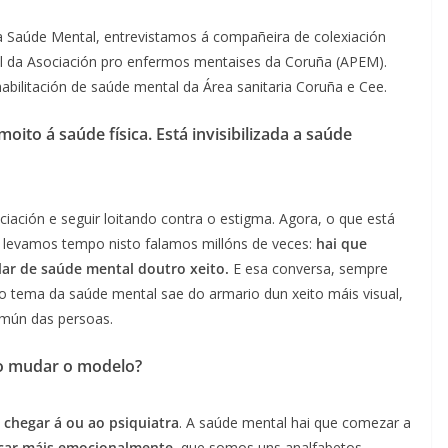
Saúde Mental, entrevistamos á compañeira de colexiación
l da Asociación pro enfermos mentaises da Coruña (APEM).
abilitación de saúde mental da Área sanitaria Coruña e Cee.
to á saúde física. Está invisibilizada a saúde
ciación e seguir loitando contra o estigma. Agora, o que está
e levamos tempo nisto falamos millóns de veces:
hai que
lar de saúde mental doutro xeito.
E esa conversa, sempre
e o tema da saúde mental sae do armario dun xeito máis visual,
mún das persoas.
iso mudar o modelo?
 chegar á ou ao psiquiatra
. A saúde mental hai que comezar a
car máis emocionalmente
, que somos uns analfabetos