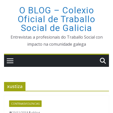
Saltar
O BLOG – Colexio
ao
Oficial de Traballo
contido
Social de Galicia
Entrevistas a profesionais do Traballo Social con
impacto na comunidade galega
xustiza
CONTRAASVIOLENCIAS
23/11/2018
oblog