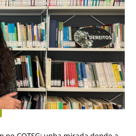
ón no COTSG: unha mirada dende a