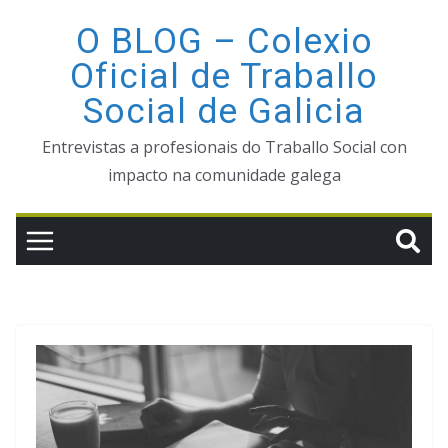
Saltar
O BLOG – Colexio
ao
Oficial de Traballo
contido
Social de Galicia
Entrevistas a profesionais do Traballo Social con
impacto na comunidade galega