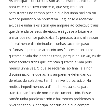
As principais conclusións son as necesidades existentes
para este colectivo concreto, que seguen a ser
persistentes no tempo pese a que hai unha mellora ou
avance paulatino na normativa. Séguense a reclamar
axudas e unha lexislación que ampare ao colectivo trans,
que defenda os seus dereitos, e séguese a loitar e a
ansiar que non se patoloxice ás persoas trans nin sexan
laboralmente discriminadas, cunhas taxas de paso
altísimas. E préstase atención aos índices de intentos de
quitarse a vida das persoas trans, porque hai un 46,3% de
adolescentes trans que intentan quitarse a vida polo
menos unha vez. O que se reclama, ao final, é a non
discriminación e que as leis amparen e defendan os
dereitos do colectivo, tamén a nivel burocrático. Hai
moitos impedimentos a día de hoxe, xa sexa para
tramitar cambios de nome e documentación. Existe
tamén unha patoloxización e hai moitos problemas a
nivel sanitario. A principal conclusión é que cómpre