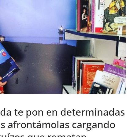
vida te pon en determinadas
res afrontámolas cargando
xuízos que rematan