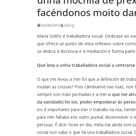
facéndonos moito da
26/09/2019
oblog
María Soliño é traballadora social. Dedícase ao exe
que ofrece un punto de vista reflexivo sobre como
se dedica á docencia e á mediación e forma parte 
Que leva a unha traballadora social a centrarse 
O que me levou a min foi que a definición de trab
mudan as cousas? Pois cámbianse nas rúas, non 
sempre son máis pechadas e a min
o que me atra
da sanidade) foi iso, poder empoderar ás perso
iso é importante para min o traballo na rúa, tamén
para min faltaba ese outro puntal: desenvolver o e
persoas. É dicir: hoxe en día, miña nai aínda non 
social non sabe o que fai una traballadora social