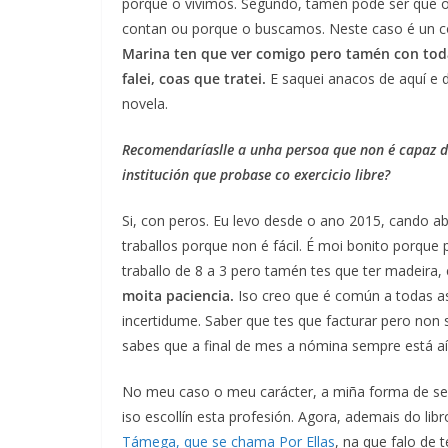
porque o vivimos. Segundo, tamén pode ser que 
contan ou porque o buscamos. Neste caso é un 
Marina ten que ver comigo pero tamén con tod
falei, coas que tratei.
E saquei anacos de aquí e d
novela.
Recomendaríaslle a unha persoa que non é capaz 
institución que probase co exercicio libre?
Si, con peros. Eu levo desde o ano 2015, cando 
traballos porque non é fácil. É moi bonito porque
traballo de 8 a 3 pero tamén tes que ter madeira
moita paciencia.
Iso creo que é común a todas a
incertidume. Saber que tes que facturar pero non s
sabes que a final de mes a nómina sempre está aí
No meu caso o meu carácter, a miña forma de ser
iso escollín esta profesión. Agora, ademais do lib
Támega, que se chama Por Ellas
, na que falo de