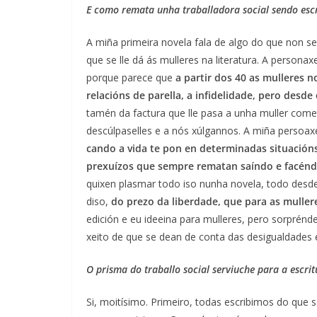
E como remata unha traballadora social sendo esc
A miña primeira novela fala de algo do que non se
que se lle dá ás mulleres na literatura. A persona
porque parece que
a partir dos 40 as mulleres n
relacións de parella, a infidelidade, pero desd
tamén da factura que lle pasa a unha muller comet
descúlpaselles e a nós xúlgannos. A miña persoaxe
cando a vida te pon en determinadas situación
prexuízos que sempre rematan saíndo e facén
quixen plasmar todo iso nunha novela, todo desde
diso,
do prezo da liberdade, que para as muller
edición e eu ideeina para mulleres, pero sorpré
xeito de que se dean de conta das desigualdades 
O prisma do traballo social serviuche para a escrit
Si, moitísimo. Primeiro, todas escribimos do qu