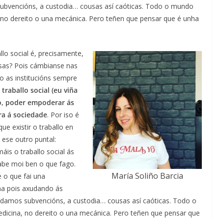
ubvencións, a custodia… cousas así caóticas. Todo o mundo
 no dereito o una mecánica. Pero teñen que pensar que é unha
llo social é, precisamente,
sas? Pois cámbianse nas
 as institucións sempre
raballo social (eu viña
so, poder empoderar ás
ra á sociedade
. Por iso é
ue existir o traballo en
 ese outro puntal:
áis o traballo social ás
sabe moi ben o que fago.
María Soliño Barcia
e o que fai una
ina pois axudando ás
damos subvencións, a custodia… cousas así caóticas. Todo o
dicina, no dereito o una mecánica. Pero teñen que pensar que