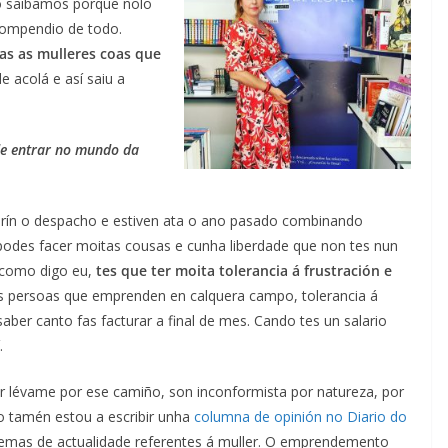
o saibamos porque nolo
compendio de todo.
as as mulleres coas que
e acolá e así saiu a
de entrar no mundo da
abrín o despacho e estiven ata o ano pasado combinando
 podes facer moitas cousas e cunha liberdade que non tes nun
, como digo eu,
tes que ter moita tolerancia á frustración e
s persoas que emprenden en calquera campo, tolerancia á
aber canto fas facturar a final de mes. Cando tes un salario
.
 lévame por ese camiño, son inconformista por natureza, por
ro tamén estou a escribir unha
columna de opinión no Diario do
 temas de actualidade referentes á muller. O emprendemento