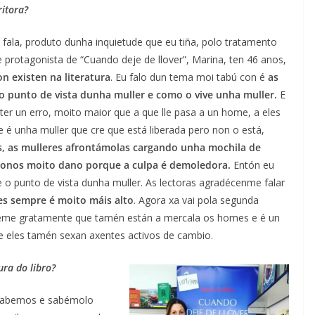
ritora?
 fala, produto dunha inquietude que eu tiña, polo tratamento
xe protagonista de “Cuando deje de llover”, Marina, ten 46 anos,
on existen na literatura
. Eu falo dun tema moi tabú con é
as
e o punto de vista dunha muller e como o vive unha muller.
E
er un erro, moito maior que a que lle pasa a un home, a eles
 é unha muller que cre que está liberada pero non o está,
s, as mulleres afrontámolas cargando unha mochila de
donos moito dano porque a culpa é demoledora.
Entón eu
 o punto de vista dunha muller. As lectoras agradécenme falar
es sempre é moito máis alto
. Agora xa vai pola segunda
ndeme gratamente que tamén están a mercala os homes e é un
e eles tamén sexan axentes activos de cambio.
ura do libro?
e sabemos e sabémolo