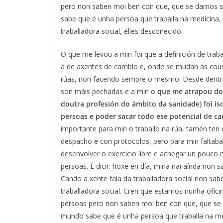
pero non saben moi ben con que, que se damos s
sabe que é unha persoa que traballa na medicina,
traballadora social, élles descoñecido.
O que me levou a min foi que a definición de traba
a de axentes de cambio e, onde se mudan as cou
rúas, non facendo sempre o mesmo. Desde dentro
son máis pechadas e a min
o que me atrapou do t
doutra profesión do ámbito da sanidade) foi i
persoas e poder sacar todo ese potencial de ca
importante para min o traballo na rúa, tamén ten q
despacho e con protocolos, pero para min faltaba
desenvolver o exercicio libre e achegar un pouco m
persoas. É dicir: hoxe en día, miña nai aínda non 
Cando a xente fala da traballadora social non sab
traballadora social. Cren que estamos nunha ofic
persoas pero non saben moi ben con que, que se 
mundo sabe que é unha persoa que traballa na me