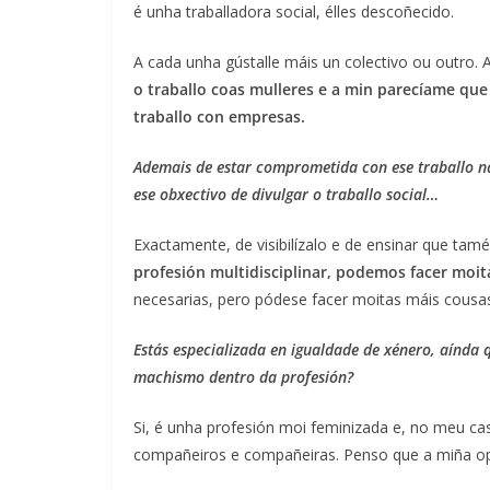
é unha traballadora social, élles descoñecido.
A cada unha gústalle máis un colectivo ou outro. 
o traballo coas mulleres e a min parecíame qu
traballo con empresas.
Ademais de estar comprometida con ese traballo n
ese obxectivo de divulgar o traballo social…
Exactamente, de visibilízalo e de ensinar que t
profesión multidisciplinar, podemos facer moit
necesarias, pero pódese facer moitas máis cousa
Estás especializada en igualdade de xénero, aínda 
machismo dentro da profesión?
Si, é unha profesión moi feminizada e, no meu cas
compañeiros e compañeiras. Penso que a miña opi