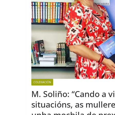
COLEXIACIÓN
M. Soliño: “Cando a 
situacións, as mulle
unha mochila de pre