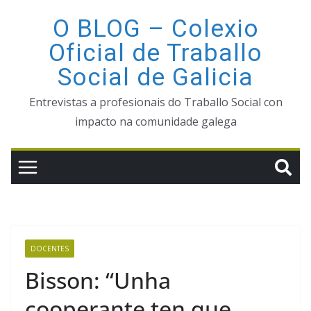
Saltar
O BLOG – Colexio
ao
Oficial de Traballo
contido
Social de Galicia
Entrevistas a profesionais do Traballo Social con
impacto na comunidade galega
DOCENTES
Bisson: “Unha
cooperante ten que