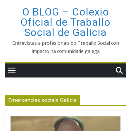
Saltar
O BLOG – Colexio
ao
Oficial de Traballo
contido
Social de Galicia
Entrevistas a profesionais do Traballo Social con
impacto na comunidade galega
Emerxencias sociais Galicia