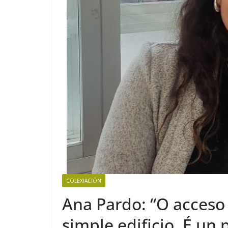
COLEXIACIÓN
Ana Pardo: “O acceso 
simple edificio. É un