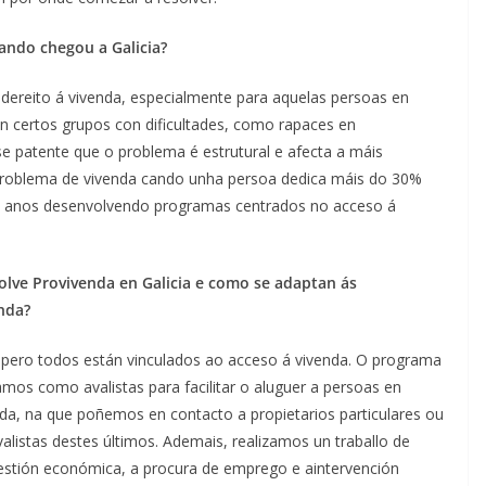
cando chegou a Galicia?
 dereito á vivenda, especialmente para aquelas persoas en
en certos grupos con dificultades, como rapaces en
e patente que o problema é estrutural e afecta a máis
n problema de vivenda cando unha persoa dedica máis do 30%
s 7 anos desenvolvendo programas centrados no acceso á
olve Provivenda en Galicia e como se adaptan ás
nda?
, pero todos están vinculados ao acceso á vivenda. O programa
mos como avalistas para facilitar o aluguer a persoas en
enda, na que poñemos en contacto a propietarios particulares ou
avalistas destes últimos. Ademais, realizamos un traballo de
tión económica, a procura de emprego e aintervención