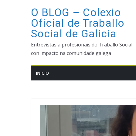
Saltar
O BLOG – Colexio
ao
Oficial de Traballo
contido
Social de Galicia
Entrevistas a profesionais do Traballo Social
con impacto na comunidade galega
INICIO